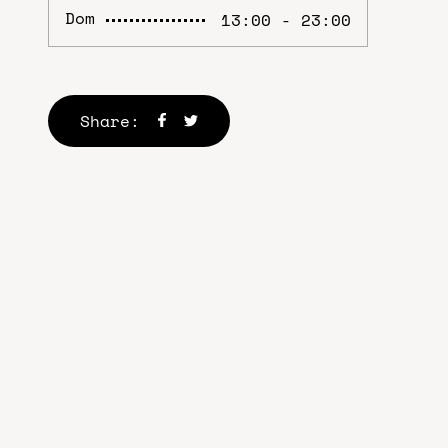
Dom
13:00 - 23:00
Akari 2021©. Hecho por
Reclight
Share:
Studio
.