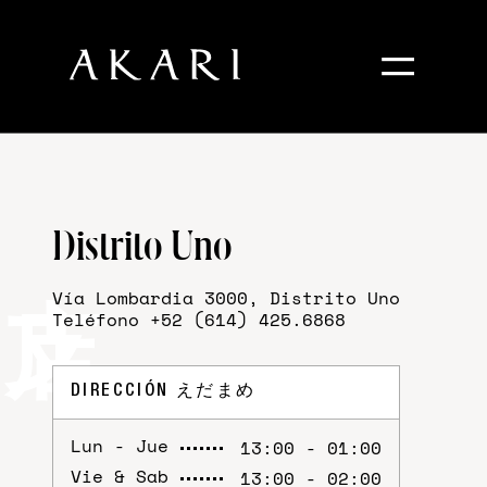
×
=
Inicio
Distrito Uno
Menú
Vía Lombardia 3000, Distrito Uno
Teléfono +52 (614) 425.6868
Charolas
Sucursales
DIRECCIÓN
えだまめ
Lun - Jue
13:00 - 01:00
Vie & Sab
13:00 - 02:00